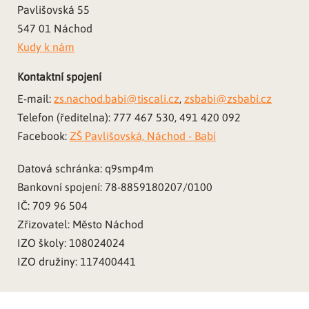
Pavlišovská 55
547 01 Náchod
Kudy k nám
Kontaktní spojení
E-mail:
zs.nachod.babi@tiscali.cz
,
zsbabi@zsbabi.cz
Telefon (ředitelna): 777 467 530, 491 420 092
Facebook:
ZŠ Pavlišovská, Náchod - Babí
Datová schránka: q9smp4m
Bankovní spojení: 78-8859180207/0100
IČ: 709 96 504
Zřizovatel: Město Náchod
IZO školy: 108024024
IZO družiny: 117400441