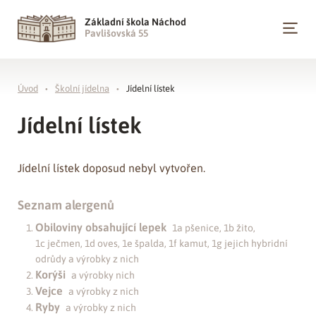
Základní škola Náchod
Pavlišovská 55
Úvod
Školní jídelna
Jídelní lístek
Jídelní lístek
Jídelní lístek doposud nebyl vytvořen.
Seznam alergenů
Obiloviny obsahující lepek
1a pšenice, 1b žito,
1c ječmen, 1d oves, 1e špalda, 1f kamut, 1g jejich hybridní
odrůdy a výrobky z nich
Korýši
a výrobky nich
Vejce
a výrobky z nich
Ryby
a výrobky z nich