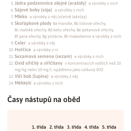
Jádra podzemnice olejné (arašídy)
a výrobky z nich
Sójové boby (sója)
a výrobky z nich
Mléko
a výrobky z něj (včetně laktózy)
Skořápkové plody
8a mandle, 8b lískové ořechy,
8c vlašské ořechy, 8d kešu ořechy, 8e pekanové ořechy,
8f para ořechy, 8g pistácie, 8h makadamie a výrobky z nich
Celer
a výrobky z něj
Hořčice
a výrobky z ní
Sezamová semena (sezam)
a výrobky z nich
Oxid siřičitý a siřičitany
v koncentracích vyšších než 10
mg/kg nebo 10 mg/l, vyjádřeno jako celkový SO2
Vlčí bob (lupina)
a výrobky z něj
Měkkýši
a výrobky z nich
Časy nástupů na oběd
1. třída
2. třída
3. třída
4. třída
5. třída