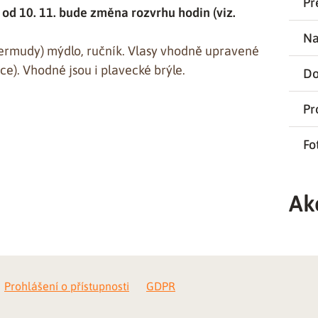
Př
–
od 10. 11. bude změna rozvrhu hodin (viz.
Na
 bermudy) mýdlo, ručník. Vlasy vhodně upravené
ce). Vhodné jsou i plavecké brýle.
Do
Pr
Fo
Ak
Prohlášení o přístupnosti
GDPR