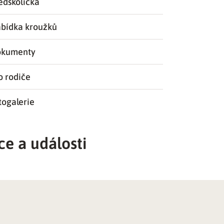
edškolička
bídka kroužků
kumenty
o rodiče
togalerie
ce a události