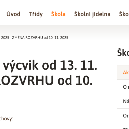
Úvod
Třídy
Škola
Školní jídelna
Ško
11. 2025 - ZMĚNA ROZVRHU od 10. 11. 2025
Šk
výcvik od 13. 11.
Ak
ROZVRHU od 10.
O 
Ná
Or
chovy: