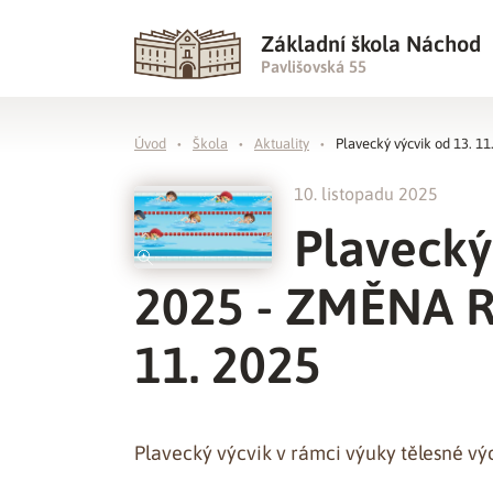
Základní škola Náchod
Pavlišovská 55
Úvod
Škola
Aktuality
Plavecký výcvik od 13. 
10. listopadu 2025
Plavecký 
2025 - ZMĚNA 
11. 2025
Plavecký výcvik v rámci výuky tělesné vý