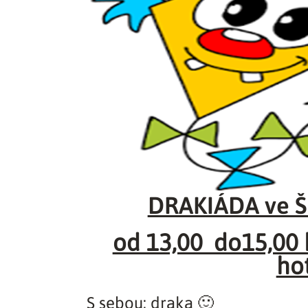
DRAKIÁDA ve ŠD
od 13,00 do15,00
ho
S sebou:
draka 🙂