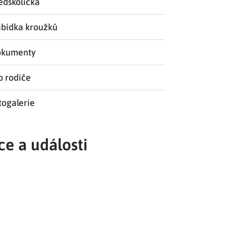
edškolička
bídka kroužků
kumenty
o rodiče
togalerie
ce a události