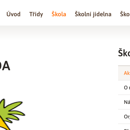
Úvod
Třídy
Škola
Školní jídelna
Ško
Šk
DA
Ak
O 
Ná
Or