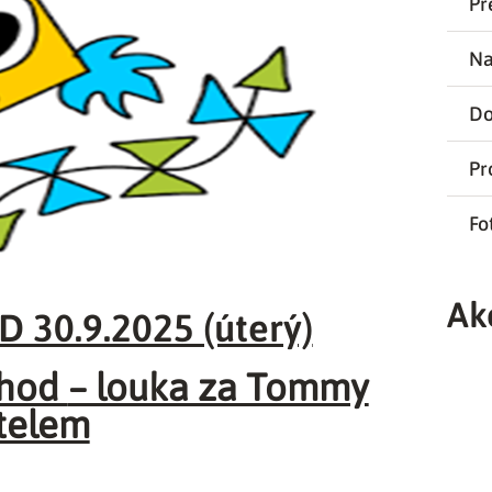
Př
Na
Do
Pr
Fo
Ak
 30.9.2025 (úterý)
 hod
– louka za Tommy
telem