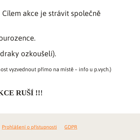
Cílem akce je strávit společně
sourozence.
 draky ozkoušeli).
ost vyzvednout přímo na místě – info u p.vych.)
CE RUŠÍ !!
!
Prohlášení o přístupnosti
GDPR