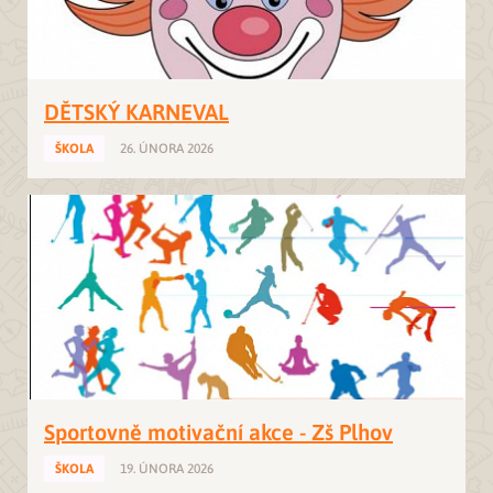
DĚTSKÝ KARNEVAL
ŠKOLA
26. ÚNORA 2026
Sportovně motivační akce - Zš Plhov
ŠKOLA
19. ÚNORA 2026