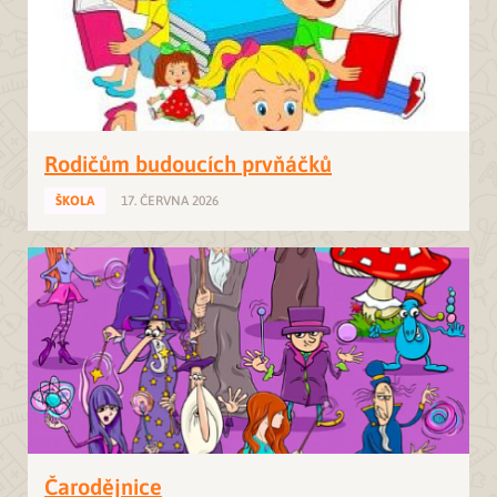
Rodičům budoucích prvňáčků
ŠKOLA
17. ČERVNA 2026
Čarodějnice